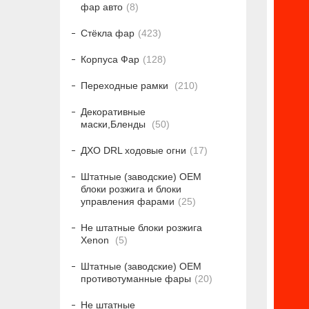
фар авто
8
Стёкла фар
423
Корпуса Фар
128
Переходные рамки
210
Декоративные
маски,Бленды
50
ДХО DRL ходовые огни
17
Штатные (заводские) OEM
блоки розжига и блоки
управления фарами
25
Не штатные блоки розжига
Xenon
5
Штатные (заводские) OEM
противотуманные фары
20
Не штатные