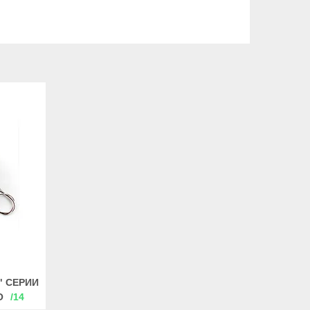
" CЕРИИ
O
14