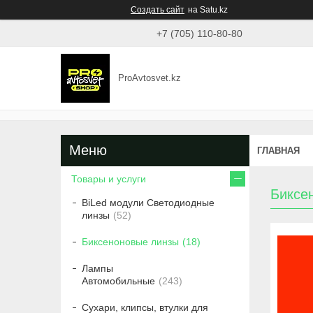
Создать сайт
на Satu.kz
+7 (705) 110-80-80
ProAvtosvet.kz
ГЛАВНАЯ
Товары и услуги
Биксе
BiLed модули Светодиодные
линзы
52
Биксеноновые линзы
18
Лампы
Автомобильные
243
Сухари, клипсы, втулки для