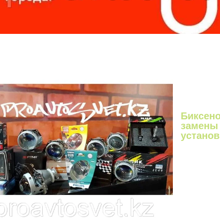
Биксен
замены 
устано