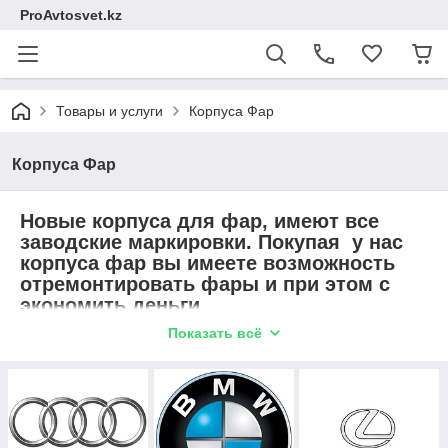
ProAvtosvet.kz
Товары и услуги
Корпуса Фар
Корпуса Фар
Новые корпуса для фар, имеют все
заводские маркировки. Покупая у нас
корпуса фар вы имеете возможность
отремонтировать фары и при этом с
экономить деньги.
Показать всё
Специалисты нашей студии автосвета
могут осуществить качественный
ремонт фар и замену корпуса.