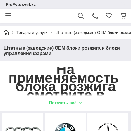
ProAvtosvet.kz
Товары и услуги
Штатные (заводские) OEM блоки розжи
Штатные (заводские) OEM блоки розжига и блоки
управления фарами
На
применяемость
блока розжига
смотрите в
описаний
Показать всё
товара, либо
воспользуйтесь
поиском на