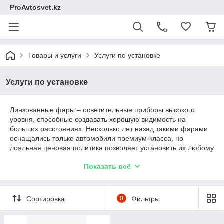
ProAvtosvet.kz
Товары и услуги
Услуги по установке
Услуги по установке
Линзованные фары – осветительные приборы высокого
уровня, способные создавать хорошую видимость на
больших расстояниях. Несколько лет назад такими фарами
оснащались только автомобили премиум-класса, но
лояльная ценовая политика позволяет установить их любому
желающему. На сегодняшний день фары с линзами
Показать всё
становятся все популярнее: они гораздо функциональнее
обычной оптики, престижно выглядят и хорошо
зарекомендовали себя даже при установке на бюджетные
модели автомобилей.
Сортировка
0
Фильтры
Вне зависимости от вида выбранных линз, им необходима
профессиональная настройка – это обеспечит полную