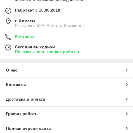
до 40000 часов ( 4,5 года непрерывной работы). Они
не требуют замены ламп или блоков розжига. Тем
Работает с 10.08.2018
самым не потребуют от владельца дополнительных
трат.
г. Алматы
Рыскулова 52А, Алматы, Казахстан
Контакты
Сегодня выходной
Показать весь график работы
О нас
Контакты
Доставка и оплата
График работы
Полная версия сайта