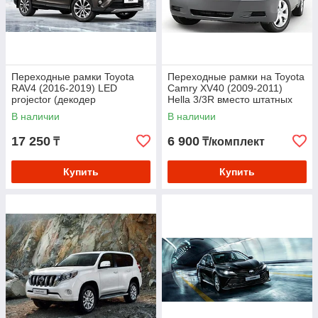
Переходные рамки Toyota
Переходные рамки на Toyota
RAV4 (2016-2019) LED
Camry ХV40 (2009-2011)
projector (декодер
Hella 3/3R вместо штатных
обязателен LaCrosse) Hella
галогенных/ксеноновых
В наличии
В наличии
3R
модулей
17 250
6 900
₸
₸/комплект
Купить
Купить