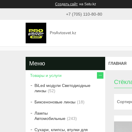
Создать сайт
на Satu.kz
+7 (705) 110-80-80
ProAvtosvet.kz
ГЛАВНАЯ
Товары и услуги
Стёкл
BiLed модули Светодиодные
линзы
52
Биксеноновые линзы
18
Лампы
Автомобильные
243
Сухари, клипсы, втулки для