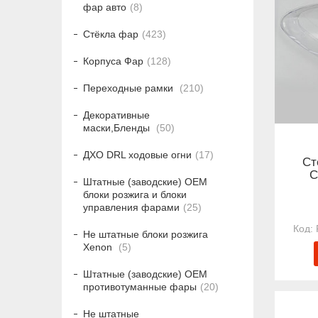
фар авто
8
Стёкла фар
423
Корпуса Фар
128
Переходные рамки
210
Декоративные
маски,Бленды
50
ДХО DRL ходовые огни
17
Ст
C
Штатные (заводские) OEM
блоки розжига и блоки
управления фарами
25
Не штатные блоки розжига
Xenon
5
Штатные (заводские) OEM
противотуманные фары
20
Не штатные