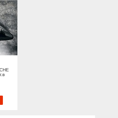
SСHE
г.в