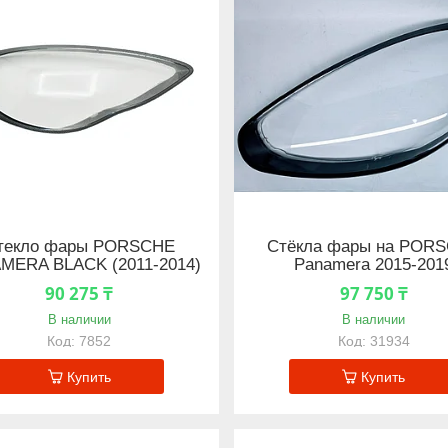
текло фары PORSCHE
Стёкла фары на POR
MERA BLACK (2011-2014)
Panamera 2015-201
90 275 ₸
97 750 ₸
В наличии
В наличии
7852
31934
Купить
Купить