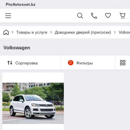
ProAvtosvet.kz
Товары и услуги
Доводчики дверей (присоски)
Volks
Volkswagen
Сортировка
0
Фильтры