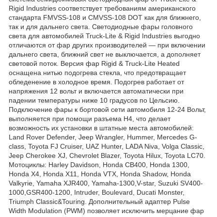
Rigid Industries соответствует требованиям американского
стандарта FMVSS-108 и CMVSS-108 DOT как для ближнего,
так и для дальнего света. Светодиодные фары головного
света для автомобилей Truck-Lite & Rigid Industries выгодно
отличаются от фар других производителей — при включении
дальнего света, ближний свет не выключается, а дополняет
световой поток. Версия фар Rigid & Truck-Lite Heated
оснащена нитью подогрева стекла, что предотвращает
обледенение в холодное время. Подогрев работает от
напряжения 12 вольт и включается автоматически при
падении температуры ниже 10 градусов по Цельсию.
Подключение фары к бортовой сети автомобиля 12-24 Вольт,
выполняется при помощи разъема H4, что делает
возможность их установки в штатные места автомобилей:
Land Rover Defender, Jeep Wrangler, Hummer, Mercedes G-
class, Toyota FJ Cruiser, UAZ Hunter, LADA Niva, Volga Classic,
Jeep Cherokee XJ, Chevrolet Blazer, Toyota Hilux, Toyota LC70.
Мотоциклы: Harley Davidson, Honda CB400, Honda 1300,
Honda X4, Honda X11, Honda VTX, Honda Shadow, Honda
Valkyrie, Yamaha XJR400, Yamaha-1300,V-star, Suzuki SV400-
1000,GSR400-1200, Intruder, Boulevard, Ducati Monster,
Triumph Classic&Touring. Дополнительный адаптер Pulse
Width Modulation (PWM) позволяет исключить мерцание фар