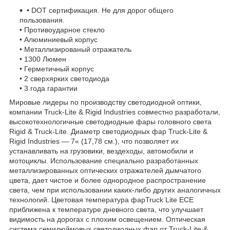
• DOT сертификация. Не для дорог общего
пользования.
• Противоударное стекло
• Алюминиевый корпус
• Металлизированый отражатель
• 1300 Люмен
• Герметичный корпус
• 2 сверхярких светодиода
• 3 года гарантии
Мировые лидеры по производству светодиодной оптики,
компании Truck-Lite & Rigid Industries совместно разработали,
высокотехнологичные светодиодные фары головного света
Rigid & Truck-Lite. Диаметр светодиодных фар Truck-Lite &
Rigid Industries — 7« (17,78 см.), что позволяет их
устанавливать на грузовики, вездеходы, автомобили и
мотоциклы. Использование специально разработанных
металлизированных оптических отражателей дымчатого
цвета, дает чистое и более однородное распространение
света, чем при использовании каких-либо других аналогичных
технологий. Цветовая температура фарTruck Lite ECE
приближена к температуре дневного света, что улучшает
видимость на дорогах с плохим освещением. Оптическая
система семидюймовых светодиодных фар от Truck-Lite &