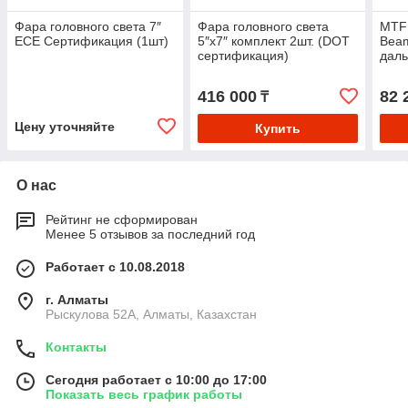
Фара головного света 7″
Фара головного света
MTF 
ECE Сертификация (1шт)
5″х7″ комплект 2шт. (DOT
Beam
сертификация)
даль
416 000
82 
₸
Цену уточняйте
Купить
О нас
Рейтинг не сформирован
Менее 5 отзывов за последний год
Работает с 10.08.2018
г. Алматы
Рыскулова 52А, Алматы, Казахстан
Контакты
Сегодня работает с 10:00 до 17:00
Показать весь график работы