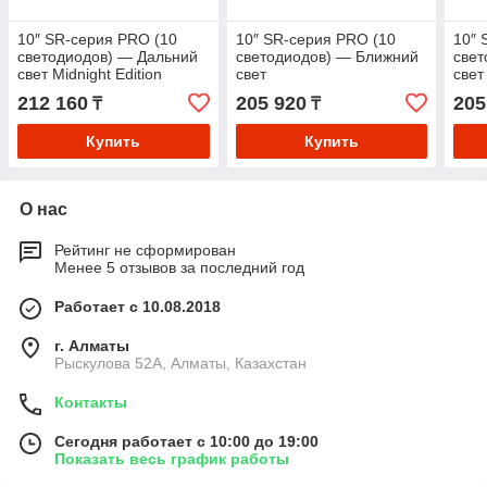
10″ SR-серия PRO (10
10″ SR-серия PRO (10
10″ 
светодиодов) — Дальний
светодиодов) — Ближний
свет
свет Midnight Edition
свет
свет
212 160
205 920
205
₸
₸
Купить
Купить
О нас
Рейтинг не сформирован
Менее 5 отзывов за последний год
Работает с 10.08.2018
г. Алматы
Рыскулова 52А, Алматы, Казахстан
Контакты
Сегодня работает с 10:00 до 19:00
Показать весь график работы