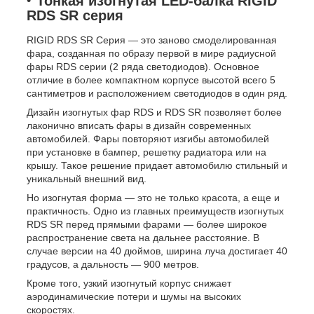
Тонкая изогнутая LED-балка RIGID
RDS SR серия
RIGID RDS SR Серия — это заново смоделированная
фара, созданная по образу первой в мире радиусной
фары RDS серии (2 ряда светодиодов). Основное
отличие в более компактном корпусе высотой всего 5
сантиметров и расположением светодиодов в один ряд.
Дизайн изогнутых фар RDS и RDS SR позволяет более
лаконично вписать фары в дизайн современных
автомобилей. Фары повторяют изгибы автомобилей
при установке в бампер, решетку радиатора или на
крышу. Такое решение придает автомобилю стильный и
уникальный внешний вид.
Но изогнутая форма — это не только красота, а еще и
практичность. Одно из главных преимуществ изогнутых
RDS SR перед прямыми фарами — более широкое
распространение света на дальнее расстояние. В
случае версии на 40 дюймов, ширина луча достигает 40
градусов, а дальность — 900 метров.
Кроме того, узкий изогнутый корпус снижает
аэродинамические потери и шумы на высоких
скоростях.