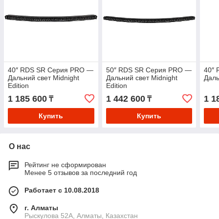
40″ RDS SR Серия PRO —
50″ RDS SR Серия PRO —
40″
Дальний свет Midnight
Дальний свет Midnight
Даль
Edition
Edition
1 185 600
1 442 600
1 1
₸
₸
Купить
Купить
О нас
Рейтинг не сформирован
Менее 5 отзывов за последний год
Работает с 10.08.2018
г. Алматы
Рыскулова 52А, Алматы, Казахстан