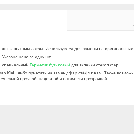
отаны защитным лаком. Используются для замены на оригинальных
 Указана цена за одну шт
ко специальный
Герметик бутиловый
для вклейки стекол фар.
р Kiai , либо приехать на замену фар стёкjл к нам. Также возмож
тся самой прочной, надежной и оптически прозрачной.