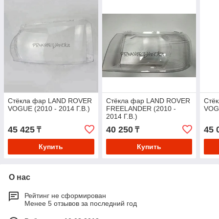
Стёкла фар LAND ROVER
Стёкла фар LAND ROVER
Стё
VOGUE (2010 - 2014 Г.В.)
FREELANDER (2010 -
VOGU
2014 Г.В.)
45 425
40 250
45 
₸
₸
Купить
Купить
О нас
Рейтинг не сформирован
Менее 5 отзывов за последний год