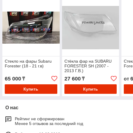
Стекло на фары Subaru
Стёкла фар на SUBARU
Стек
Forester (18 - 21 г.в)
FORESTER SH (2007 -
Fores
2013 Г.В.)
65 000
27 600
₸
₸
от
Купить
Купить
О нас
Рейтинг не сформирован
Менее 5 отзывов за последний год