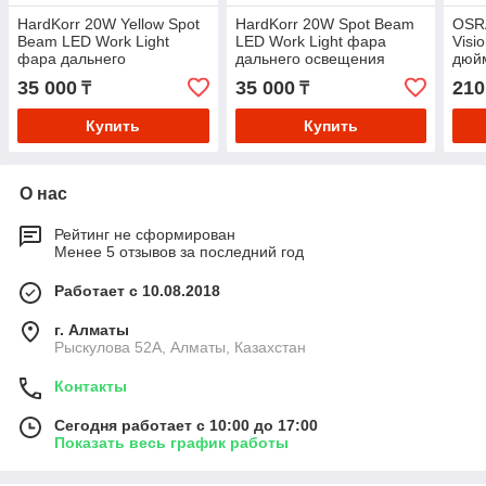
HardKorr 20W Yellow Spot
HardKorr 20W Spot Beam
OSRA
Beam LED Work Light
LED Work Light фара
Visi
фара дальнего
дальнего освещения
дюйм
освещения (дальний свет)
(дальний свет)
35 000
35 000
210
₸
₸
Австралия. цена за штуку
произ.Австралия. цена за
штуку
Купить
Купить
О нас
Рейтинг не сформирован
Менее 5 отзывов за последний год
Работает с 10.08.2018
г. Алматы
Рыскулова 52А, Алматы, Казахстан
Контакты
Сегодня работает с 10:00 до 17:00
Показать весь график работы