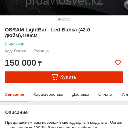
OSRAM LightBar - Led Балка (42.0
дюйм),106см
В наличии
Код: Osram
Розница
150 000
₸
Купить
Описание
Характеристики
Доставка
Оплата
Усл
Описание
Представляем вам новейший светодиодный модуль от Osram
— мощностью 200 Вт. Этот модуль разработан с