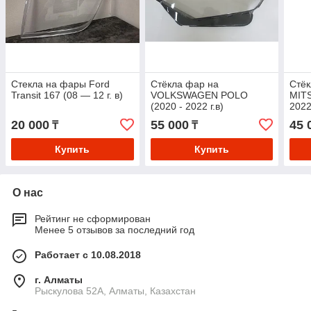
Стекла на фары Ford
Стёкла фар на
Стёк
Transit 167 (08 — 12 г. в)
VOLKSWAGEN POLO
MITS
(2020 - 2022 г.в)
2022)
20 000
55 000
45 
₸
₸
Купить
Купить
О нас
Рейтинг не сформирован
Менее 5 отзывов за последний год
Работает с 10.08.2018
г. Алматы
Рыскулова 52А, Алматы, Казахстан