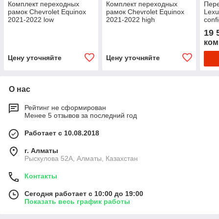
Комплект переходных
Комплект переходных
Пер
рамок Chevrolet Equinox
рамок Chevrolet Equinox
Lexu
2021-2022 low
2021-2022 high
conf
configuration matrix bracke
configuration high beam
Proj
19 
ком
Цену уточняйте
Цену уточняйте
О нас
Рейтинг не сформирован
Менее 5 отзывов за последний год
Работает с 10.08.2018
г. Алматы
Рыскулова 52А, Алматы, Казахстан
Контакты
Сегодня работает с 10:00 до 19:00
Показать весь график работы