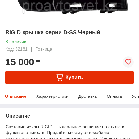
RIGID крышка серии D-SS Черный
В наличии
Код: 32181
Розница
15 000
₸
Купить
Описание
Характеристики
Доставка
Оплата
Усл
Описание
Световые чехлы RIGID — идеальное решение по стилю и
функциональности. Придайте своему автомобилю
уникальный вид и защитите свои инвестиции. Эти чехлы для