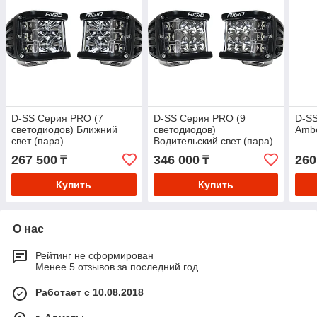
D-SS Серия PRO (7
D-SS Серия PRO (9
D-SS
светодиодов) Ближний
светодиодов)
Amb
свет (пара)
Водительский свет (пара)
267 500
346 000
260
₸
₸
Купить
Купить
О нас
Рейтинг не сформирован
Менее 5 отзывов за последний год
Работает с 10.08.2018