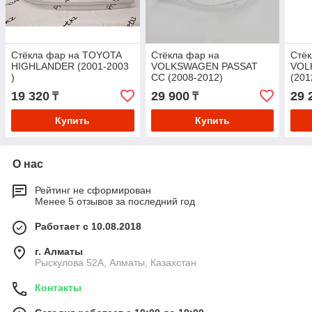
Стёкла фар на TOYOTA
Стёкла фар на
Стёк
HIGHLANDER (2001-2003
VOLKSWAGEN PASSAT
VOL
)
CC (2008-2012)
(201
19 320
29 900
29 
₸
₸
Купить
Купить
О нас
Рейтинг не сформирован
Менее 5 отзывов за последний год
Работает с 10.08.2018
г. Алматы
Рыскулова 52А, Алматы, Казахстан
Контакты