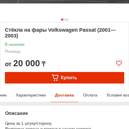
Стёкла на фары Volkswagen Passat (2001—
2003)
В наличии
Розница
20 000
от
₸
Купить
ние
Характеристики
Доставка
Оплата
Условия во
Описание
Цена за 1 штуку/сторону.
Возможна замена и ремонт в нашем сервисе.