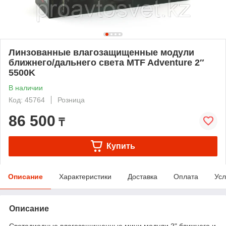
Линзованные влагозащищенные модули
ближнего/дальнего света MTF Adventure 2″
5500K
В наличии
Код: 45764
Розница
86 500
₸
Купить
Описание
Характеристики
Доставка
Оплата
Усл
Описание
Светодиодные влагозащищенные мини модули 2" ближнего и