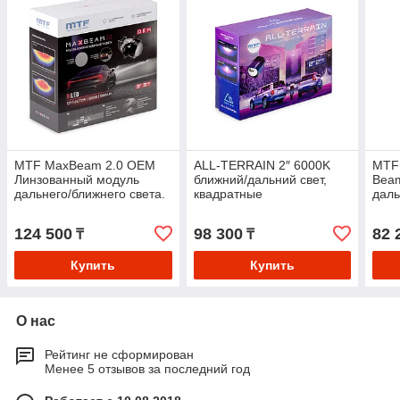
MTF MaxBeam 2.0 OEM
ALL-TERRAIN 2″ 6000K
MTF 
Линзованный модуль
ближний/дальний свет,
Beam
дальнего/ближнего света.
квадратные
даль
124 500
98 300
82 
₸
₸
Купить
Купить
О нас
Рейтинг не сформирован
Менее 5 отзывов за последний год