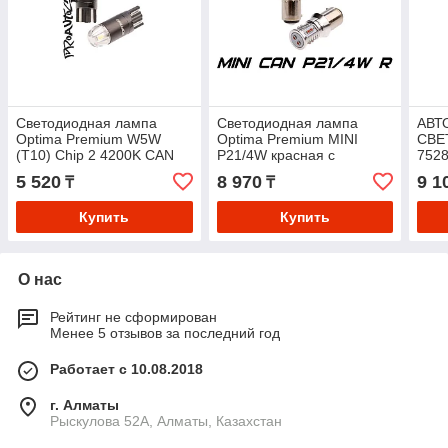
Светодиодная лампа
Светодиодная лампа
АВТ
Optima Premium W5W
Optima Premium MINI
СВЕ
(T10) Chip 2 4200K CAN
P21/4W красная с
752
обманкой
OSR
5 520
8 970
9 1
₸
₸
P21
Купить
Купить
О нас
Рейтинг не сформирован
Менее 5 отзывов за последний год
Работает с 10.08.2018
г. Алматы
Рыскулова 52А, Алматы, Казахстан