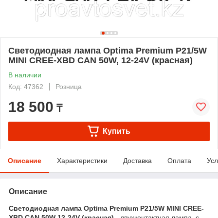
Светодиодная лампа Optima Premium P21/5W
MINI CREE-XBD CAN 50W, 12-24V (красная)
В наличии
Код: 47362
Розница
18 500
₸
Купить
Описание
Характеристики
Доставка
Оплата
Усл
Описание
Светодиодная лампа Optima Premium P21/5W MINI CREE-
XBD CAN 50W 12-24V (красная)
- двухконтактная лампа, с