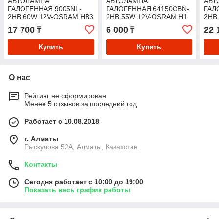
АВТОЛАМПА
АВТОЛАМПА
АВТ
ГАЛОГЕННАЯ 9005NL-
ГАЛОГЕННАЯ 64150CBN-
ГАЛ
2HB 60W 12V-OSRAM HB3
2HB 55W 12V-OSRAM H1
2HB
17 700
6 000
22 
₸
₸
Купить
Купить
О нас
Рейтинг не сформирован
Менее 5 отзывов за последний год
Работает с 10.08.2018
г. Алматы
Рыскулова 52А, Алматы, Казахстан
Контакты
Сегодня работает с 10:00 до 19:00
Показать весь график работы