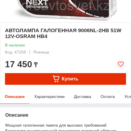
АВТОЛАМПА ГАЛОГЕННАЯ 9006NL-2HB 51W
12V-OSRAM HB4
В наличии
Код: 47256
Розница
17 450
₸
Купить
Описание
Характеристики
Доставка
Оплата
Усл
Описание
Мощная галогенная лампа для высоких требований.
Благодаря инновационной технологии лазерной абляции