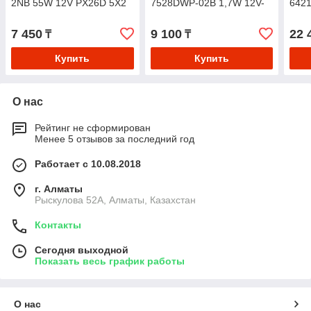
2NB 55W 12V PX26D 5X2
7528DWP-02B 1,7W 12V-
642
QR2B OSRAM КОМПЛЕКТ
OSRAM КОМПЛЕКТ-2ШТ
OSR
2-ШТ H7
P21/5W
H11
7 450
9 100
22 
₸
₸
Купить
Купить
О нас
Рейтинг не сформирован
Менее 5 отзывов за последний год
Работает с 10.08.2018
г. Алматы
Рыскулова 52А, Алматы, Казахстан
Контакты
Сегодня выходной
Показать весь график работы
О нас