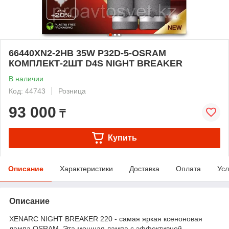
66440XN2-2HB 35W P32D-5-OSRAM
КОМПЛЕКТ-2ШТ D4S NIGHT BREAKER
В наличии
Код: 44743
Розница
93 000
₸
Купить
Описание
Характеристики
Доставка
Оплата
Усл
Описание
XENARC NIGHT BREAKER 220 - самая яркая ксеноновая
лампа OSRAM. Эта мощная лампа с эффективной