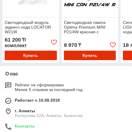
Светодиодный модуль
Светодиодная лампа
Сиг
заднего хода LOCATOR
Optima Premium MINI
LIGH
W21W
P21/4W красная с
ход
обманкой
61 200
₸/
8 970
18 
₸
комплект
Купить
Купить
О нас
Рейтинг не сформирован
Менее 5 отзывов за последний год
Работает с 10.08.2018
г. Алматы
Рыскулова 52А, Алматы, Казахстан
Контакты