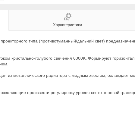
Характеристики
проекторного типа (противотуманный/дальний свет) предназначены
ком кристально-голубого свечения 6000K. Формируют горизонтал
ием.
щая из металлического радиатора с медным хвостом, охлаждает м
позволяющие произвести регулировку уровня свето-теневой грани