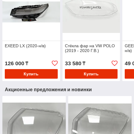
EXEED LX (2020-н/в)
Стёкла фар на VW POLO
GEE
(2019 - 2020 Г.В.)
н/в)
126 000
33 580
49 
₸
₸
Купить
Купить
Акционные предложения и новинки