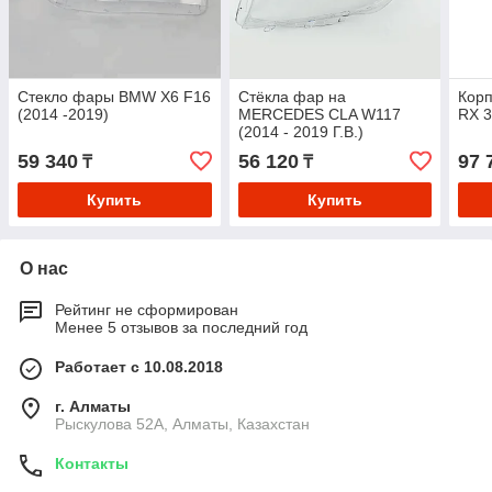
Стекло фары BMW X6 F16
Стёкла фар на
Кор
(2014 -2019)
MERCEDES CLA W117
RX 3
(2014 - 2019 Г.В.)
59 340
56 120
97 
₸
₸
Купить
Купить
О нас
Рейтинг не сформирован
Менее 5 отзывов за последний год
Работает с 10.08.2018
г. Алматы
Рыскулова 52А, Алматы, Казахстан
Контакты