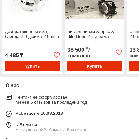
Декоративная маска,
Би-лэд линзы X-optic X1
Ulti
бленда 2.0 дюйма 2.0 inch
Biled lens 2.5 дюйма
2.0 
38 500
13 
₸/
4 485
₸
комплект
ком
Купить
Купить
О нас
Рейтинг не сформирован
Менее 5 отзывов за последний год
Работает с 10.08.2018
г. Алматы
Рыскулова 52А, Алматы, Казахстан