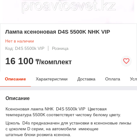
Лампа ксеноновая D4S 5500K NHK VIP
Нет в наличии
Код: D4S 5500k VIP
Розница
16 100
₸/комплект
Описание
Характеристики
Доставка
Оплата
Усл
Описание
Ксеноновая лампа NHK D4S 5500k VIP Цветовая
температура 5500K соответствует чистому белому цвету.
Цоколь D4s предназначен для установки в ксеноновые линзы
с цоколем D серии, на автомобили имеющие
штатные блоки розжига ксенона.