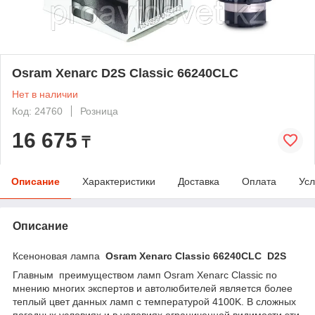
Osram Xenarc D2S Classic 66240CLC
Нет в наличии
Код: 24760
Розница
16 675
₸
Описание
Характеристики
Доставка
Оплата
Усл
Описание
Ксеноновая лампа
Osram Xenarc Classic 66240CLC
D2S
Главным преимуществом ламп Osram Xenarc Classic по
мнению многих экспертов и автолюбителей является более
теплый цвет данных ламп с температурой 4100K. В сложных
погодных условиях и в условиях ограниченной видимости эти