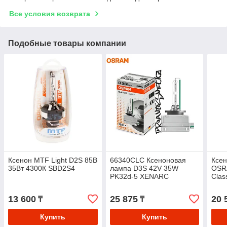
Все условия возврата
Подобные товары компании
Ксенон MTF Light D2S 85В
66340CLC Ксеноновая
Ксе
35Вт 4300К SBD2S4
лампа D3S 42V 35W
OSR
PK32d-5 XENARC
Clas
CLASSIC уп.1шт
13 600
25 875
20 
₸
₸
Купить
Купить