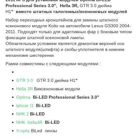
Professional Series 3.0", Hella 3R,
GTR 3.0 дюйма
H1
" вместо штатных галогенных/ксеноновых модулей
Набор переходных кронштейнов для замены штатного
ксенонового модуля Koito на автомобиле Lexus GS300 2004-
2011. Подходят только для адаптивных фар с боковым типом
фиксации штатной ксеноновой лампы.
Обязательным условием является демонтаж верхней оси
штатного модуля(штифта) и скобы-уплотнителя в нижнем
механизме шестеренки.
Рамки совместимы с следующими модулями :
GTR 3.0
GTR 3.0 дюйма H1
"
Hella 3R
Биксеноновые модули
Optima
Bi-LED Professional Series 3.0"
Iphcar I3
Bi-LED
NHK 2
Bi-LED
NHK hella3R
Bi-LED
X-optic
BiLed линзы