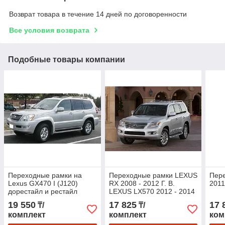
Возврат товара в течение 14 дней по договоренности
Все условия возврата
Подобные товары компании
Переходные рамки на
Переходные рамки LEXUS
Пере
Lexus GX470 I (J120)
RX 2008 - 2012 Г. В.
2011
дорестайл и рестайл
LEXUS LX570 2012 - 2014
(2002-2008) AFS Hella 3 R
Г. В. AFS AFS МОДУЛЬ
19 550
17 825
17 
₸/
₸/
HELLA 3/3R
комплект
комплект
ком