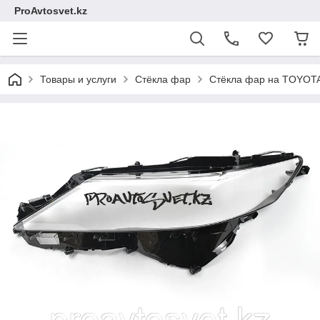
ProAvtosvet.kz
Товары и услуги
Стёкла фар
Стёкла фар на TOYOT