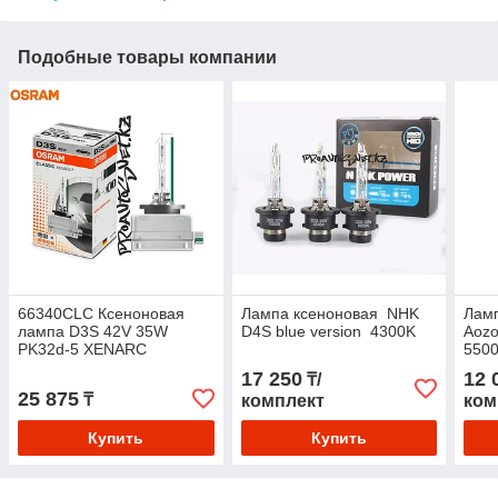
Подобные товары компании
66340CLC Ксеноновая
Лампа ксеноновая NHK
Ламп
лампа D3S 42V 35W
D4S blue version 4300K
Aoz
PK32d-5 XENARC
550
CLASSIC уп.1шт
17 250
12 
₸/
25 875
₸
комплект
ком
Купить
Купить