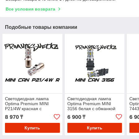
Все условия возврата
Подобные товары компании
Светодиодная лампа
Светодиодная лампа
Све
Optima Premium MINI
Optima Premium MINI
Opti
P21/4W красная с
3156 белая с обманкой
7443
обманкой
8 970
6 900
6 9
₸
₸
Купить
Купить