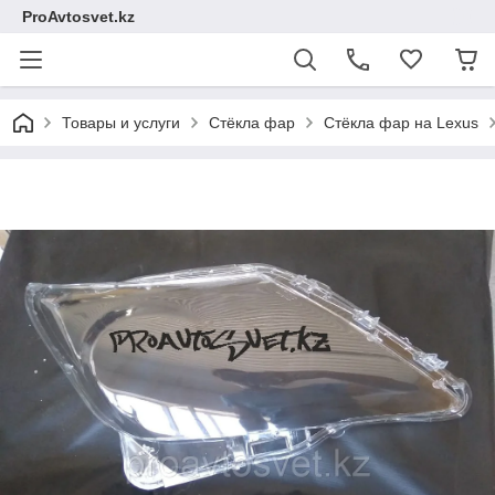
ProAvtosvet.kz
Товары и услуги
Стёкла фар
Стёкла фар на Lexus