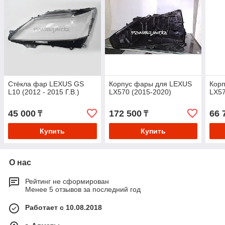
Стёкла фар LEXUS GS
Корпус фары для LEXUS
Кор
L10 (2012 - 2015 Г.В.)
LX570 (2015-2020)
LX57
45 000
172 500
66 
₸
₸
Купить
Купить
О нас
Рейтинг не сформирован
Менее 5 отзывов за последний год
Работает с 10.08.2018