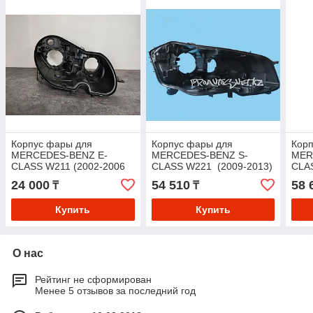
Корпус фары для
Корпус фары для
Кор
MERCEDES-BENZ E-
MERCEDES-BENZ S-
MER
CLASS W211 (2002-2006
CLASS W221 (2009-2013)
CLAS
г.в)
24 000
54 510
58 
₸
₸
Купить
Купить
О нас
Рейтинг не сформирован
Менее 5 отзывов за последний год