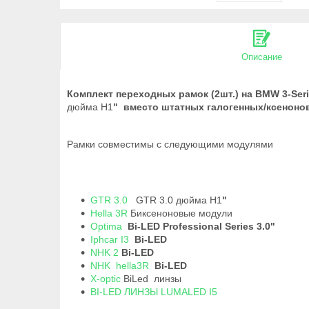
Описание
Комплект переходных рамок (2шт.) на BMW 3-Serie
дюйма H1
" вместо штатных галогенных/ксенон
Рамки совместимы с следующими модулями
GTR 3.0
GTR 3.0 дюйма H1
"
Hella 3R
Биксеноновые модули
Optima
Bi-LED Professional Series 3.0"
Iphcar I3
Bi-LED
NHK 2
Bi-LED
NHK hella3R
Bi-LED
X-optic
BiLed линзы
BI-LED ЛИНЗЫ LUMALED I5