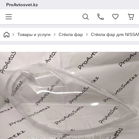
ProAvtosvet.kz
Товары и услуги
Стёкла фар
Стёкла фар для NISSA