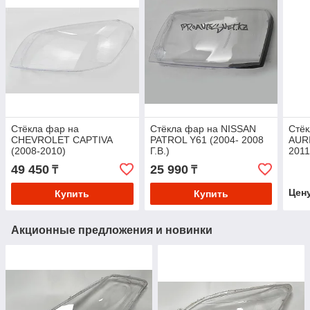
Стёкла фар на
Стёкла фар на NISSAN
Стё
CHEVROLET CAPTIVA
PATROL Y61 (2004- 2008
AUR
(2008-2010)
Г.В.)
2011
49 450
25 990
₸
₸
Цен
Купить
Купить
Акционные предложения и новинки