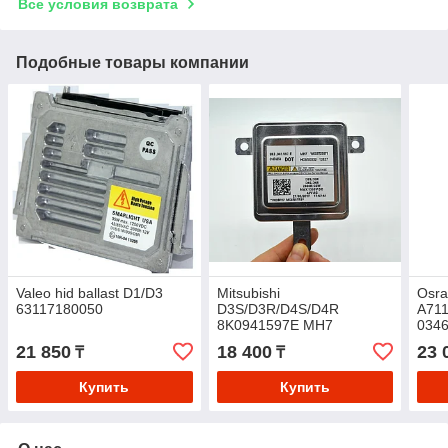
Все условия возврата
Подобные товары компании
Valeo hid ballast D1/D3
Mitsubishi
Osra
63117180050
D3S/D3R/D4S/D4R
A71
8K0941597E MH7
034
W003T22071
21 850
18 400
23 
₸
₸
Купить
Купить