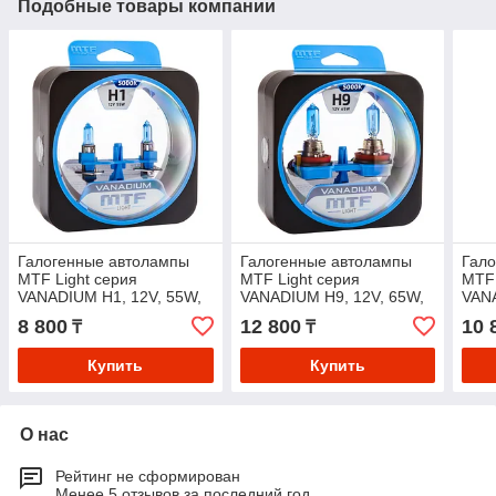
Подобные товары компании
Галогенные автолампы
Галогенные автолампы
Гал
MTF Light серия
MTF Light серия
MTF 
VANADIUM H1, 12V, 55W,
VANADIUM H9, 12V, 65W,
VANA
комп.
комп.
комп
8 800
12 800
10 
₸
₸
Купить
Купить
О нас
Рейтинг не сформирован
Менее 5 отзывов за последний год