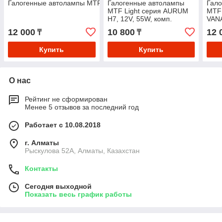
Галогенные автолампы MTF Light серия AURUM Н27(881), 12V, 
Галогенные автолампы
Гал
MTF Light серия AURUM
MTF 
H7, 12V, 55W, комп.
VANA
27W,
12 000
10 800
12 
₸
₸
Купить
Купить
О нас
Рейтинг не сформирован
Менее 5 отзывов за последний год
Работает с 10.08.2018
г. Алматы
Рыскулова 52А, Алматы, Казахстан
Контакты
Сегодня выходной
Показать весь график работы