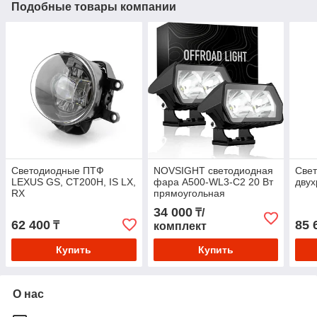
Подобные товары компании
Светодиодные ПТФ
NOVSIGHT светодиодная
Све
LEXUS GS, CT200H, IS LX,
фара A500-WL3-C2 20 Вт
дву
RX
прямоугольная
34 000
₸/
62 400
85 
₸
комплект
Купить
Купить
О нас