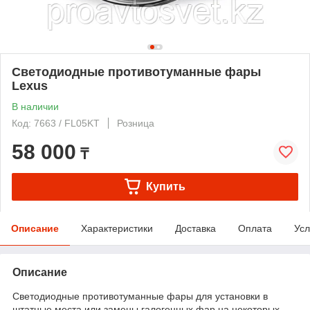
Светодиодные противотуманные фары
Lexus
В наличии
Код: 7663 / FL05KT
Розница
58 000
₸
Купить
Описание
Характеристики
Доставка
Оплата
Усл
Описание
Светодиодные противотуманные фары для установки в
штатные места или замены галогенных фар на некоторых