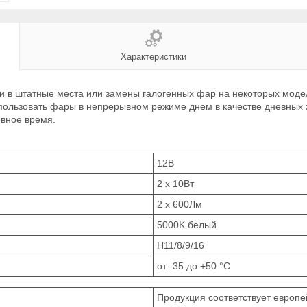
Характеристики
в штатные места или замены галогенных фар на некоторых моделях 
пользовать фары в непрерывном режиме днем в качестве дневных х
евное время.
12В
2 x 10Вт
2 x 600Лм
5000K белый
H11/8/9/16
от -35 до +50 °C
Продукция соответствует европе