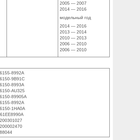
2005 — 2007
2014 — 2016
модельный год
2014 — 2016
2013 — 2014
2010 — 2013
2006 — 2010
2006 — 2010
26155-8992A
26150-9B91C
26150-8993A
26150-AU325
26150-89905A
26155-8992A
26150-1HA0A
B61EE8990A
8200301027
8200002470
088044