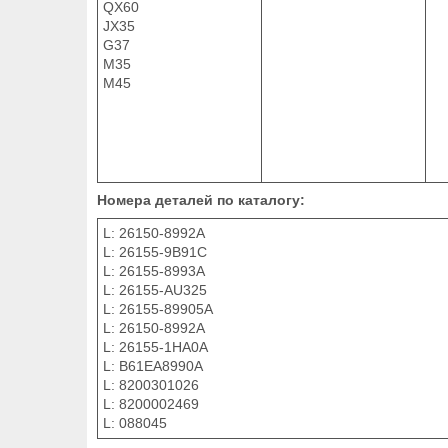
QX60
JX35
G37
M35
M45
Номера деталей по каталогу:
L: 26150-8992A
L: 26155-9B91C
L: 26155-8993A
L: 26155-AU325
L: 26155-89905A
L: 26150-8992A
L: 26155-1HA0A
L: B61EA8990A
L: 8200301026
L: 8200002469
L: 088045