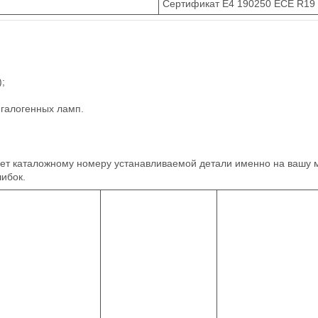
Сертификат E4 190250 ECE R19
;
 галогенных ламп.
твует каталожному номеру устанавливаемой детали именно на вашу 
ибок.