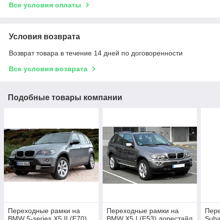
Все условия оплаты
Условия возврата
Возврат товара в течение 14 дней по договоренности
Все условия возврата
Подобные товары компании
Переходные рамки на
Переходные рамки на
Пер
BMW 5-series Х5 II (Е70)
BMW X5 I (E53) дорестайл
Suba