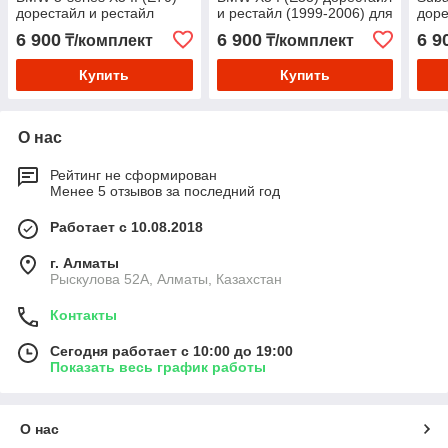
дорестайл и рестайл
и рестайл (1999-2006) для
доре
(2006-2013) с Bosch AL
установки модулей Hella
(200
6 900
6 900
6 9
₸/комплект
₸/комплект
3/3R на Hella 3/3R
3/3R
Купить
Купить
О нас
Рейтинг не сформирован
Менее 5 отзывов за последний год
Работает с 10.08.2018
г. Алматы
Рыскулова 52А, Алматы, Казахстан
Контакты
Сегодня работает с 10:00 до 19:00
Показать весь график работы
О нас