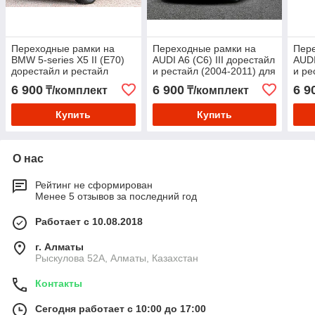
Переходные рамки на
Переходные рамки на
Пер
BMW 5-series Х5 II (Е70)
AUDI A6 (C6) III дорестайл
AUDI
дорестайл и рестайл
и рестайл (2004-2011) для
и ре
(2006-2013) с Bosch AL
установки модулей Hella
уста
6 900
6 900
6 9
₸/комплект
₸/комплект
3/3R на Hella 3/3R
3/3R
3/3R
Купить
Купить
О нас
Рейтинг не сформирован
Менее 5 отзывов за последний год
Работает с 10.08.2018
г. Алматы
Рыскулова 52А, Алматы, Казахстан
Контакты
Сегодня работает с 10:00 до 17:00