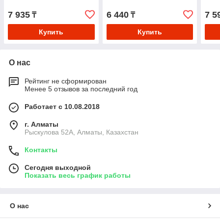
7 935
6 440
7 5
₸
₸
Купить
Купить
О нас
Рейтинг не сформирован
Менее 5 отзывов за последний год
Работает с 10.08.2018
г. Алматы
Рыскулова 52А, Алматы, Казахстан
Контакты
Сегодня выходной
Показать весь график работы
О нас