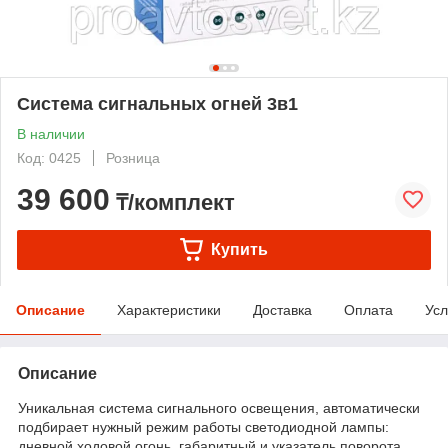
Система сигнальных огней 3в1
В наличии
Код: 0425
Розница
39 600
₸/комплект
Купить
Описание
Характеристики
Доставка
Оплата
Усл
Описание
Уникальная система сигнального освещения, автоматически
подбирает нужный режим работы светодиодной лампы:
дневной ходовой огонь, габаритный и указатель поворота.