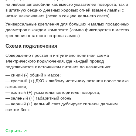
на любые автомобили как вместо указателей поворота, так и
в штатную секцию дневных ходовых огней взамен лампы с
нитью накаливания (реже в секцию дальнего света).
Универсальные крепления для больших и малых посадочных
диаметров в каждом комплекте (лампа фиксируется в местах
крепления штатного патрона лампы).
Схема подключения
Совершенно простая и интуитивно понятная схема
электрического подключения, где каждый провод
подключается к источникам питания по назначению:
— синий (-) общий к массе;
— красный (+) ДХО к любому источнику питания после замка
зажигания;
— желтый (+) указатель/повторитель поворота;
— зеленый (+) габаритный огонь;
— черный (+) дальний свет дублирует сигналы дальним
светом 3сек.
Скрыть