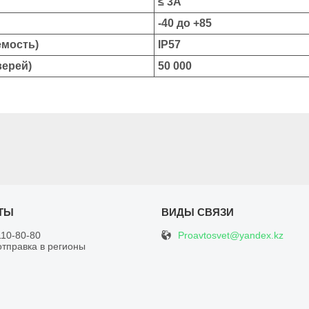
≤ 3А
-40 до +85
емость)
IP57
верей)
50 000
Proavtosvet@yandex.kz
110-80-80
отправка в регионы