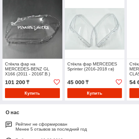
Стёкла фар на
Стёкла фар MERCEDES
Стёк
MERCEDES-BENZ GL
Sprinter (2016-2018 г.в)
MER
X166 (2011 - 2016Г.В.)
CLA
(201
101 200
45 000
54 
₸
₸
Купить
Купить
О нас
Рейтинг не сформирован
Менее 5 отзывов за последний год