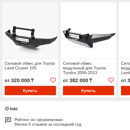
Силовой обвес для Toyota
Силовой обвес
Сило
Land Cruiser 105
модульный для Toyota
моду
Tundra 2006-2013
Land
320 000
382 000
от
₸
от
₸
от
Купить
Купить
О нас
Рейтинг не сформирован
Менее 5 отзывов за последний год