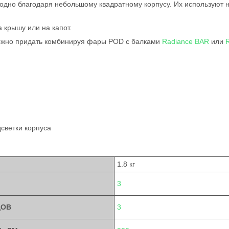
годно благодаря небольшому квадратному корпусу. Их используют 
 крышу или на капот.
жно придать комбинируя фары POD с балками
Radiance BAR
или
светки корпуса
1.8 кг
3
ДОВ
3