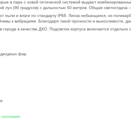
орые в паре с новой оптической системой выдают комбинированны
й луч (90 градусов) с дальностью 50 метров. Общая светоотдача 
т пыли и влаги по стандарту IP68. Линза небьющаяся, из полика
ойчивы к вибрациям. Благодаря такой прочности и выносливости, 
в городе в качестве ДХО. Подсветка корпуса включается отдельно о
одиодных фар.
те
и кнопками
.