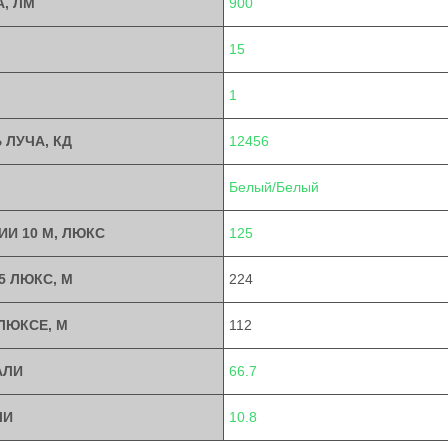
, ЛМ
900
15
1
ЛУЧА, КД
12456
Белый/Белый
И 10 М, ЛЮКС
125
5 ЛЮКС, М
224
ЛЮКСЕ, М
112
АЛИ
66.7
ЛИ
10.8